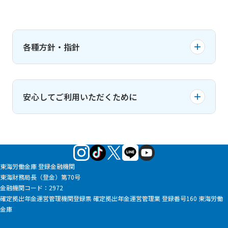
各種方針・指針
プライバシーポリシー（個人情報保護基本方針）
安心してご利用いただくために
お客さま保護等管理方針
コンプライアンス基本方針
金融犯罪にご注意ください
反社会的勢力に対する基本方針
お客さまの本人確認に関するお願い
マネロン・テロ資金供与対策および顧客の受入れ
「振込」をご利用いただくお客さまへのお願い
東海労働金庫 登録金融機関
に係る方針
東海財務局長（登金）第70号
「マネー・ローンダリング及びテロ資金供与対策
カスタマーハラスメントに対する基本方針
金融機関コード：2972
確定拠出年金運営管理機関登録票 確定拠出年金運営管理業 登録番号160 東海労働
に関するガイドライン」にもとづくお客さま情
利益相反管理方針
金庫
報の確認について
お客さま本位の業務運営に関する取組方針