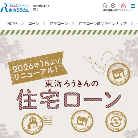
金融機関コード：
2972
検索
店舗/ATM
ログイン
メニュー
ローン
住宅ローン
住宅ローン商品ラインナップ
HOME
商品・サービス
キャンペーン
口座開設
金利・手数料
来店相談予約
預金・資産運用
重要な
お知らせ
Webローン申込み
ローン
よくあるご質問
各種サービス
東海ろうきん
各種お問合せ
相続
について
各種帳票ダウンロード
共済・保険
あなたが最近みたページ