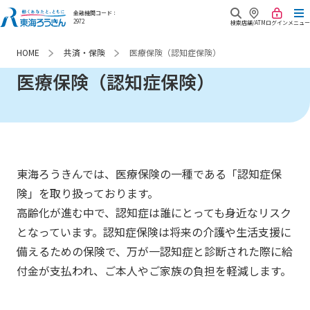
金融機関コード：
2972
検索
店舗/ATM
ログイン
メニュー
共済・保険
医療保険（認知症保険）
HOME
商品・サービス
医療保険（認知症保険）
キャンペーン
口座開設
金利・手数料
来店相談予約
預金・資産運用
重要な
お知らせ
Webローン申込み
ローン
東海ろうきんでは、医療保険の一種である「認知症保
険」を取り扱っております。
よくあるご質問
各種サービス
高齢化が進む中で、認知症は誰にとっても身近なリスク
東海ろうきん
となっています。認知症保険は将来の介護や生活支援に
各種お問合せ
相続
について
備えるための保険で、万が一認知症と診断された際に給
各種帳票ダウンロード
付金が支払われ、ご本人やご家族の負担を軽減します。
共済・保険
あなたが最近みたページ