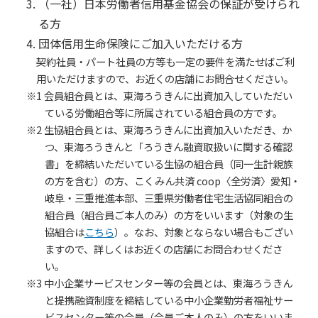
（一社）日本労働者信用基金協会の保証が受けられ
る方
団体信用生命保険にご加入いただける方
契約社員・パート社員の方等も一定の要件を満たせばご利
用いただけますので、お近くの店舗にお問合せください。
※1 会員組合員とは、東海ろうきんに出資加入していただい
ている労働組合等に所属されている組合員の方です。
※2 生協組合員とは、東海ろうきんに出資加入いただき、か
つ、東海ろうきんと「ろうきん融資取扱いに関する確認
書」を締結いただいている生協の組合員（同一生計親族
の方を含む）の方、こくみん共済 coop〈全労済〉愛知・
岐阜・三重推進本部、三重県労働者住宅生活協同組合の
組合員（組合員ご本人のみ）の方をいいます（対象の生
協組合は
こちら
）。なお、対象とならない場合もござい
ますので、詳しくはお近くの店舗にお問合わせくださ
い。
※3 中小企業サービスセンター等の会員とは、東海ろうきん
と提携融資制度を締結している中小企業勤労者福祉サー
ビスセンター等の会員（会員ご本人のみ）の方をいいま