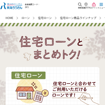
金融機関コード：
2972
検索
店舗/ATM
ログイン
メニュー
ローン
住宅ローン
住宅ローン商品ラインナップ
HOME
商品・サービス
キャンペーン
口座開設
金利・手数料
来店相談予約
預金・資産運用
重要な
お知らせ
Webローン申込み
ローン
よくあるご質問
各種サービス
東海ろうきん
各種お問合せ
相続
について
各種帳票ダウンロード
共済・保険
あなたが最近みたページ