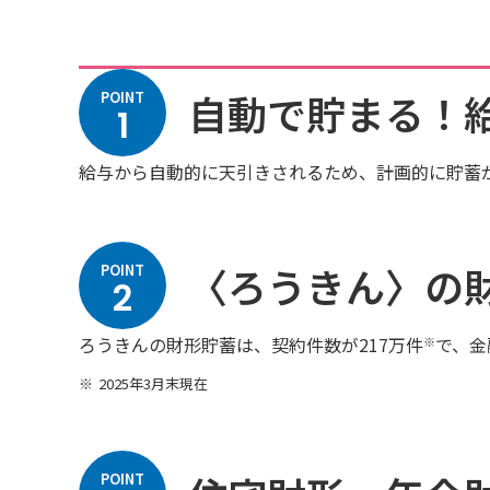
自動で貯まる！
POINT
1
給与から自動的に天引きされるため、計画的に貯蓄
〈ろうきん〉の
POINT
2
ろうきんの財形貯蓄は、契約件数が217万件
で、金
※
2025年3月末現在
POINT