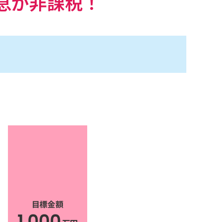
利息が非課税！
。