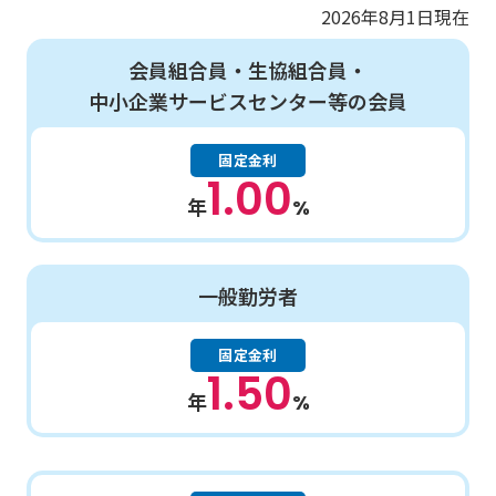
団体向けサービス
採用情報
2026年8月1日
現在
会員組合員・生協組合員・
中小企業サービスセンター等の会員
固定金利
閉じる
1.00
年
%
一般勤労者
固定金利
1.50
年
%