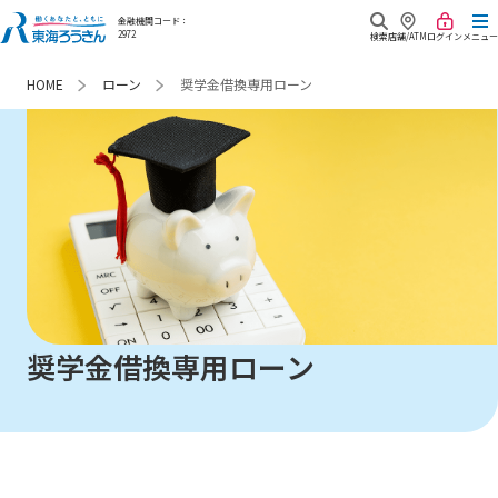
金融機関コード：
2972
検索
店舗/ATM
ログイン
メニュー
ローン
奨学金借換専用ローン
HOME
商品・サービス
キャンペーン
口座開設
金利・手数料
来店相談予約
預金・資産運用
重要な
お知らせ
Webローン申込み
ローン
よくあるご質問
各種サービス
奨学金借換専用ローン
東海ろうきん
各種お問合せ
相続
について
各種帳票ダウンロード
共済・保険
あなたが最近みたページ