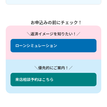
本人確認書類（運転免許証、マイナンバーカー
ドなど、顔写真付きの本人確認書類）
お申込みの前にチェック！
前年の収入確認書類（源泉徴収票など）
返済イメージを知りたい！
現在残高を確認できる書類（返済予定表、残高
証明書など）
ローンシミュレーション
直近6か月間の返済状況が確認できる書類（返
済用通帳など）
借換対象融資が奨学金であることを確認できる
優先的にご案内！
書類
来店相談予約はこちら
返済予定表で確認できる場合は不要です。
上記書類以外に追加資料など、ご用意いただく場合がござ
いますのであらかじめご了承ください。