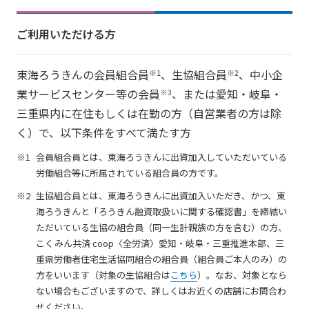
ご利用いただける方
東海ろうきんの会員組合員
、生協組合員
、中小企
※1
※2
業サービスセンター等の会員
、または愛知・岐阜・
※3
三重県内に在住もしくは在勤の方（自営業者の方は除
く）で、以下条件をすべて満たす方
会員組合員とは、東海ろうきんに出資加入していただいている
労働組合等に所属されている組合員の方です。
生協組合員とは、東海ろうきんに出資加入いただき、かつ、東
海ろうきんと「ろうきん融資取扱いに関する確認書」を締結い
ただいている生協の組合員（同一生計親族の方を含む）の方、
こくみん共済 coop〈全労済〉愛知・岐阜・三重推進本部、三
重県労働者住宅生活協同組合の組合員（組合員ご本人のみ）の
方をいいます（対象の生協組合は
こちら
）。なお、対象となら
ない場合もございますので、詳しくはお近くの店舗にお問合わ
せください。