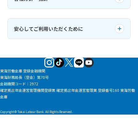
プライバシーポリシー（個人情報保護基本方針）
安心してご利用いただくために
お客さま保護等管理方針
コンプライアンス基本方針
金融犯罪にご注意ください
反社会的勢力に対する基本方針
お客さまの本人確認に関するお願い
マネロン・テロ資金供与対策および顧客の受入れ
「振込」をご利用いただくお客さまへのお願い
東海労働金庫 登録金融機関
に係る方針
東海財務局長（登金）第70号
「マネー・ローンダリング及びテロ資金供与対策
カスタマーハラスメントに対する基本方針
金融機関コード：2972
確定拠出年金運営管理機関登録票 確定拠出年金運営管理業 登録番号160 東海労働
に関するガイドライン」にもとづくお客さま情
利益相反管理方針
金庫
報の確認について
お客さま本位の業務運営に関する取組方針
休眠預金のお取扱いについて
Copyright© Tokai Labour Bank. All Rights Reserved.
金融円滑化に向けた取組みについて
ろうきんへの苦情について
ローンシミュレーション
来店相談予約はこちら
証券業務に関する倫理コード
本サイトご利用にあたって