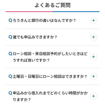
よくあるご質問
ろうきんと銀行の違いはなんですか？
誰でも申込みできますか？
ろうきんが取り扱っている商品・サービスの内
容は、一般の銀行とほとんど変わりませんが、
目的・運営・運用の面で大きく異なります。
ローン相談・来店相談予約がしたいときはど
東海ろうきんの会員組合員、生協組合員、また
うすれば良いですか？
は愛知・岐阜・三重県内に在住もしくは在勤の
ろうきんは、労働組合や生協などの会員が資金
方（自営業者の方は除く）で、以下条件をすべ
を出し合い、利用し合うことで運営していま
て満たす方がお申込みいただけます。
す。
土曜日・日曜日にローン相談はできますか？
ローンの相談・来店相談予約は各店舗で受付と
非営利の福祉金融機関として、生まれた利益は
お申込み時年齢が満18歳以上、最終返済時
なります。ご来店予定の店舗に直接お電話くだ
商品やサービスを通じて利用者に還元していま
年齢が満81歳未満の方
さい。
申込みから借入れまでどのくらい時間がかか
土曜日のローン相談は承っておりません。
す。
来店時に必要な書類等もご予約時にお伝えいた
安定・継続した年収（前年税込年収）が
りますか？
日曜日につきましては、ローンセンターでご相
詳しくは「
東海ろうきんについて
」をご確認く
します。
150万円以上ある方