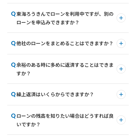
談を受付しております。（一部ローンセンター
ださい。
店舗検索は
こちら
。
（一社）日本労働者信用基金協会の保証が
を除く）
東海ろうきんでローンを利用中ですが、別の
お申込みからご融資まで、通常10～12営業日
受けられる方
なお、毎月第3日曜日は全店一斉でローン相談
また平日のご来店相談予約はホームページまた
ローンを申込みできますか？
程度の時間をいただきます。
会を開催しております。
はろうきんアプリからもご予約できます。
契約社員・パート社員の方等も一定の要件を満たせば
審査状況によっては上記以上の日数を要する場合がご
日曜日はご予約のお客さま優先となりますの
Webからの来店相談予約は
ご利用いただけますので、お近くの東海ろうきん店舗
こちら
。
ざいます。
他社のローンをまとめることはできますか？
既にローンをご契約中の場合でも、新たなロー
にお問合せください。
で、あらかじめご予約をお勧めします。
なお、ホームページやろうきんアプリからご希
ンの申込みは可能です。
店舗検索は
こちら
。
望の日にちが選択できない場合、ご来店予定の
具体的な相談につきましては、お近くの店舗に
余裕のある時に多めに返済することはできま
他金融機関等の借入れ・複数の借入れをまとめ
店舗に直接お電話でお問合せください。
お問合せください。
すか？
ていただける商品のご準備はございますが、お
店舗検索は
こちら
。
客さまの借入状況等を詳しく伺ったうえで、商
ご相談内容によってはご希望に添えない場合もござい
品のご提案をさせていただいております。
繰上返済はいくらからできますか？
東海ろうきん窓口、または
ろうきんダイレクト
ますので、あらかじめご了承ください。
具体的なご相談につきましては、お近くの店舗
（インターネットバンキング）からの返済によ
にお問合せください。
り任意返済（一部繰上返済）、全額返済（完
ローンの残高を知りたい場合はどうすれば良
店舗検索は
ローン残高全体（毎月分・ボーナス分）に対す
こちら
。
済）が可能です。
いですか？
る経過利息（前回返済日の翌日から繰上返済日
ご相談内容によってはご希望に添えない場合もござい
全額返済を行う場合は、借入残高と利息を超え
までの利息）以上の金額からお手続きが可能で
ますので、あらかじめご了承ください。