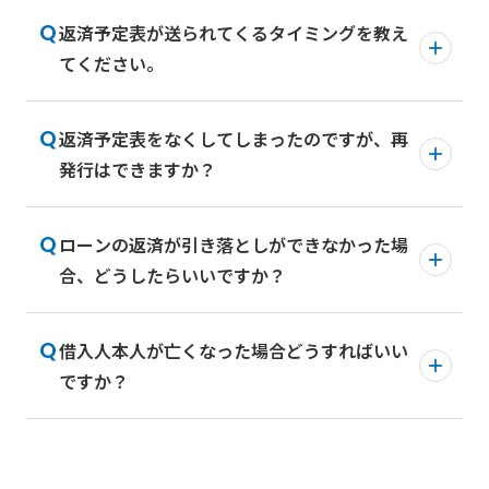
る金額をご用意いただく必要があります。
す。（「100万円以上」等の条件はございませ
返済予定表が送られてくるタイミングを教え
ろうきんダイレクト（インターネットバンキン
ろうきんダイレクト
（インターネットバンキング）で
ん。）
てください。
グ）の利用登録を行っていただくと、Webでロ
の繰上返済手数料は無料です。なお、窓口・郵送（書
ろうきんダイレクト（インターネットバンキン
ーン残高をご確認いただくことが可能です。
面）でのお手続きの場合、東海ろうきん所定の
手数料
グ）をご契約いただければ、スマートフォンや
が必要となります。
ろうきんダイレクトの初回利用登録は
こちら
返済予定表をなくしてしまったのですが、再
新規でご融資実行時にご郵送させていただきそ
パソコンから繰上返済のお手続きを行うことが
有担保住宅ローンの全額返済や返済用口座が連帯債務
からお手続きできます。
発行はできますか？
の後は、ご契約内容の変更の都度ご郵送させて
できます。
者の場合、ろうきんダイレクトはご利用いただけませ
または、ご本人様よりお電話にてお取引店にお
いただいております。
ん。
ろうきんダイレクト
（インターネットバンキング）で
問い合わせください。
の繰上返済手数料は無料です。なお、窓口・郵送（書
＜ご来店時の持ち物＞
ローンの返済が引き落としができなかった場
再発行をご希望の場合はお取引店へお問合せく
＜返済予定表を発行させていただくお取引＞
面）でのお手続きの場合、東海ろうきん所定の
手数料
合、どうしたらいいですか？
ださい。
ご本人さま確認書類（運転免許証、マイナ
お借入利率の変更
が必要となります。
ンバーカード等）
Webお知らせサービスをご利用させているお客さまは
有担保住宅ローンの全額返済や返済用口座が連帯債務
繰上返済
【郵送交付】に代えて【電子交付】となります。Web
通帳
借入人本人が亡くなった場合どうすればいい
者の場合、ろうきんダイレクトはご利用いただけませ
速やかに返済用口座に不足額をご入金くださ
ご返済期間の変更 など
お知らせサービスの概要については
こちら
をご確認
ん。
ですか？
い。
届出のご印鑑
ください。
Webお知らせサービスをご利用させているお客さまは
なお、約定日(休日の場合は翌営業日)の翌日か
【郵送交付】に代えて【電子交付】となります。Web
ら延滞利息が発生しますので、約定日に入金で
お知らせサービスの概要については
こちら
をご確認
ローンお借入れのお客さまがお亡くなりになっ
きなかった場合は、延滞利息も合わせてご入金
ください。
た場合のお手続きについては、お取引店にお問