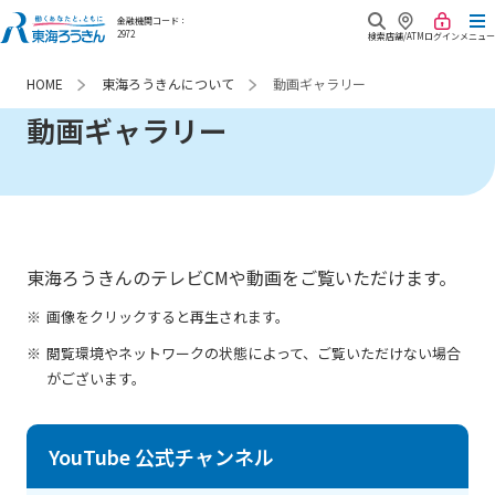
金融機関コード：
2972
検索
店舗/ATM
ログイン
メニュー
東海ろうきんについて
動画ギャラリー
HOME
商品・サービス
動画ギャラリー
キャンペーン
口座開設
金利・手数料
来店相談予約
預金・資産運用
重要な
お知らせ
Webローン申込み
ローン
東海ろうきんのテレビCMや動画をご覧いただけます。
画像をクリックすると再生されます。
よくあるご質問
各種サービス
閲覧環境やネットワークの状態によって、ご覧いただけない場合
東海ろうきん
各種お問合せ
がございます。
相続
について
各種帳票ダウンロード
共済・保険
YouTube 公式チャンネル
あなたが最近みたページ